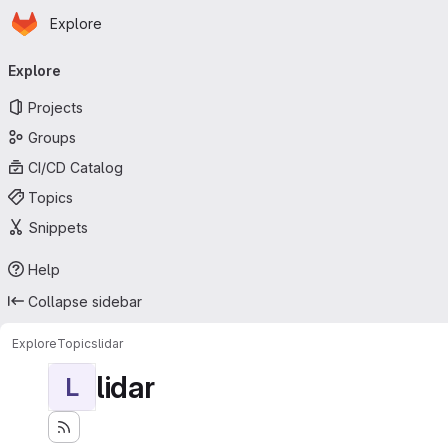
Homepage
Skip to main content
Explore
Primary navigation
Explore
Projects
Groups
CI/CD Catalog
Topics
Snippets
Help
Collapse sidebar
Explore
Topics
lidar
lidar
L