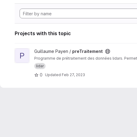
Projects with this topic
View preTraitement project
Guillaume Payen /
preTraitement
P
Programme de prétraitement des données lidars. Permet 
lidar
0
Updated
Feb 27, 2023