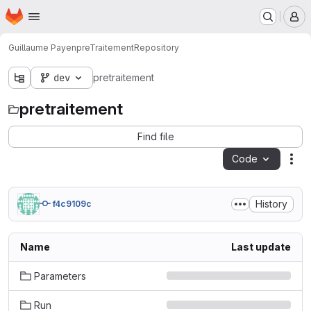
Homepage
Skip to main content
M
Guillaume Payen
preTraitement
Repository
dev
pretraitement
pretraitement
Find file
Code
Act
History
f4c9109c
Name
Last update
Parameters
Run